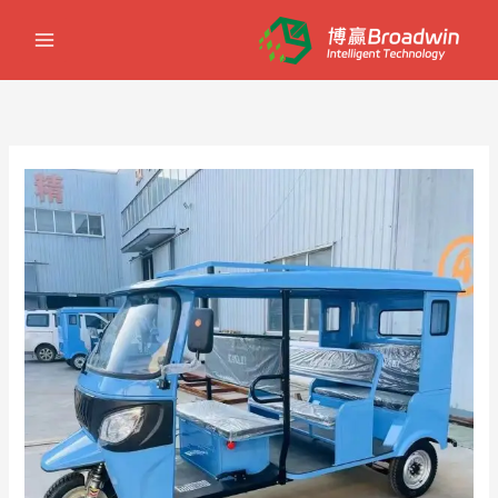
خطي
لى
لمحتوى