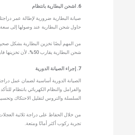
6. اشحن البطارية بانتظام
صيانة البطارية ضرورية لإطالة عمر دراجتك ا
حاول شحن البطارية عند وصولها إلى سعة 20-30% تقريبًا، وافصلها عن الكهرباء بمجرد اكتمال شحنها لتجنب الشحن الزائد
من المهم أيضًا تخزين البطارية بشكل صحيح
شحن البطارية يقارب 50%، لأن تخزينها فارغة تمامًا أو مشحونة بالكامل قد يؤدي إلى إتلاف الخلايا.
7. إجراء الصيانة الدورية
الصيانة الدورية أساسية لضمان عمل دراجت
والفرامل والنظام الكهربائي بانتظام للت
السلسلة والتروس لتقليل الاحتكاك وتحسين ا
من خلال الحفاظ على دراجة ثلاثية العجلا
تجربة ركوب أكثر أمانًا ومتعة.