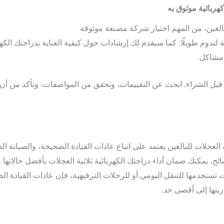
لبالغين، من المهم اختيار شركة مصنعة موثوقة
مُصدّر دراجة ثلاثية العجل
تدوم طويلًا. كما سيقدم لك إرشادات حول كيفية العناية بدراجتك الكهرب
 مشاكل.
 قبل الشراء. ابحث عن التقييمات، وتحقق من المواصفات، وتأكد من أن
العجلات للبالغين يعتمد على اتباع عادات القيادة الصحيحة، والصيانة ا
صائح، يمكنك ضمان أداء دراجتك الكهربائية ثلاثية العجلات بأفضل حالاته
 تستخدمها للتنقل اليومي أو للرحلات الترفيهية، فإن عادات القيادة الص
ريتها إلى أقصى حد.