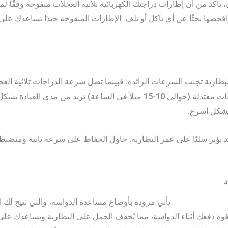
 تأكد من أن إطارات دراجتك الكهربائية ثلاثية العجلات منفوخة وفقًا
صها بحثًا عن أي تآكل أو تلف. الإطارات المنفوخة جيدًا تساعدك على ق
الساعة (حسب الطراز)، فإن القيادة بسرعات معتدلة (حوالي 10-15 ميلاً في ال
 بشكل أسرع.
 يؤثر سلبًا على عمر البطارية. حاول الحفاظ على سرعة ثابتة ومنضبطة 
هربائية للبالغين
تأتي مزودة بأوضاع مساعدة الدواسة، والتي تتيح لك
 دفعك أثناء الدواسة، مما يُخفف الحمل على البطارية ويساعدك على ا