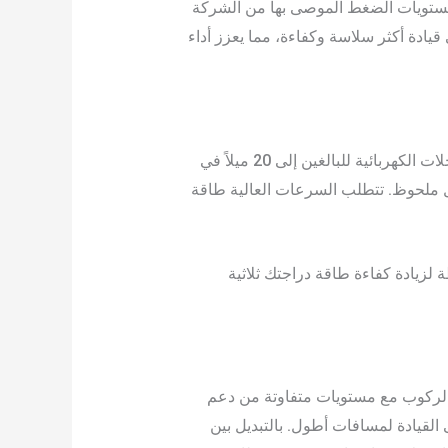
 لمستويات الضغط الموصى بها من الشركة
يادة أكثر سلاسة وكفاءة، مما يعزز أداء
من أكثر الطرق فعالية للحفاظ على عمر البطارية تجنب السرعات الزائدة. فبينما تصل سرعة الدراجات ثلاثية العجلات الكهربائية للبالغين إلى 20 ميلاً في
ساعة) تزيد من مدى القيادة بشكل ملحوظ. تتطلب السرعات العالية طاقة
لزيادة كفاءة طاقة دراجتك ثلاثية
 الركوب مع مستويات متفاوتة من دعم
لقيادة لمسافات أطول. بالتبديل بين