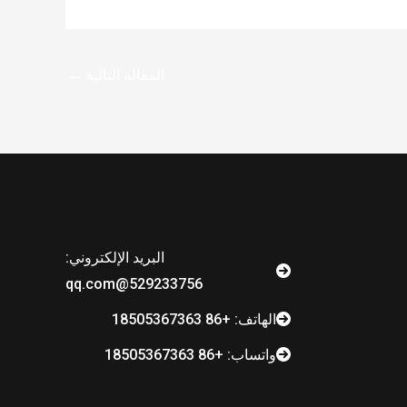
المقالة التالية
←
البريد الإلكتروني:
529233756@qq.com
الهاتف: +86 18505367363
واتساب: +86 18505367363