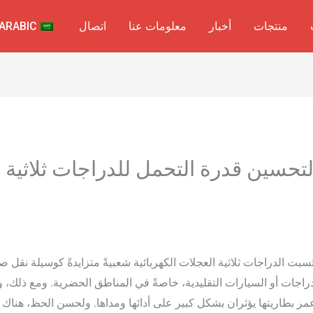
منتجات
أخبار
معلومات عنا
اتصال
ARABIC
لتحسين قدرة التحمل للدراجات ثلاثية ا
سبت الدراجات ثلاثية العجلات الكهربائية شعبيةً متزايدةً كوسيلة نقل صديق
لدراجات أو السيارات التقليدية، خاصةً في المناطق الحضرية. ومع ذلك، و
 عمر بطاريتها يؤثران بشكل كبير على أدائها ومداها. ولحسن الحظ، هناك ا