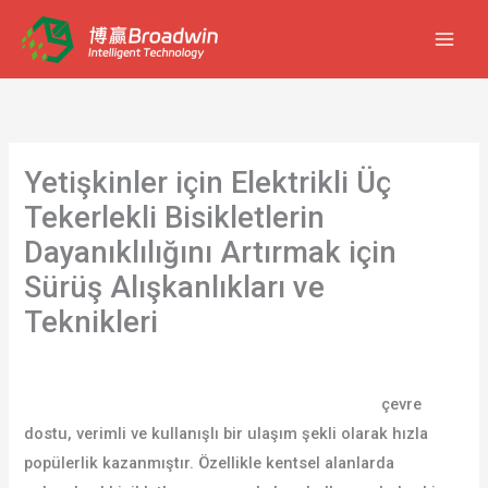
İçeriğe
atla
Yetişkinler için Elektrikli Üç
Tekerlekli Bisikletlerin
Dayanıklılığını Artırmak için
Sürüş Alışkanlıkları ve
Teknikleri
/
blog
/ Yazan
kullanıcı
Yetişkinler için elektrikli üç tekerlekli bisikletler
çevre
dostu, verimli ve kullanışlı bir ulaşım şekli olarak hızla
popülerlik kazanmıştır. Özellikle kentsel alanlarda