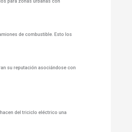
ados para zonas urbanas con
camiones de combustible. Esto los
ran su reputación asociándose con
acen del triciclo eléctrico una