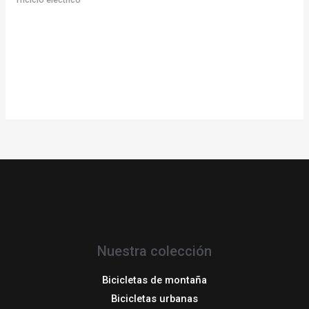
China Proveedores de
Vehículos eléctricos de
tres ruedas Adquisiciones
Nuestra colección
Bicicletas de montaña
Bicicletas urbanas