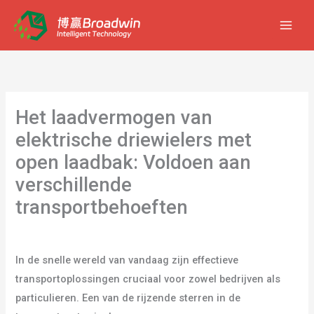
Ga
naar
de
inhoud
Het laadvermogen van
elektrische driewielers met
open laadbak: Voldoen aan
verschillende
transportbehoeften
Laat een reactie achter
/
blog
/ Door
gebruiker
In de snelle wereld van vandaag zijn effectieve
transportoplossingen cruciaal voor zowel bedrijven als
particulieren. Een van de rijzende sterren in de