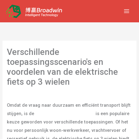
Ga
naar
de
inhoud
Verschillende
toepassingsscenario's en
voordelen van de elektrische
fiets op 3 wielen
Laat een reactie achter
/
blog
/ Door
gebruiker
Omdat de vraag naar duurzaam en efficiënt transport blijft
stijgen, is de
elektrische fiets op 3 wielen
is een populaire
keuze geworden voor verschillende toepassingen. Of het
nu voor persoonlijk woon-werkverkeer, vrachtvervoer of
recreatief gebruik is, de elektrische fiets op 3 wielen biedt