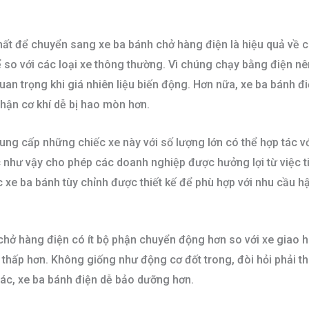
hất để chuyển sang xe ba bánh chở hàng điện là hiệu quả về c
ể so với các loại xe thông thường. Vì chúng chạy bằng điện n
 quan trọng khi giá nhiên liệu biến động. Hơn nữa, xe ba bánh đ
phận cơ khí dễ bị hao mòn hơn.
g cấp những chiếc xe này với số lượng lớn có thể hợp tác v
 như vậy cho phép các doanh nghiệp được hưởng lợi từ việc ti
c xe ba bánh tùy chỉnh được thiết kế để phù hợp với nhu cầu h
chở hàng điện có ít bộ phận chuyển động hơn so với xe giao h
thấp hơn. Không giống như động cơ đốt trong, đòi hỏi phải th
ác, xe ba bánh điện dễ bảo dưỡng hơn.