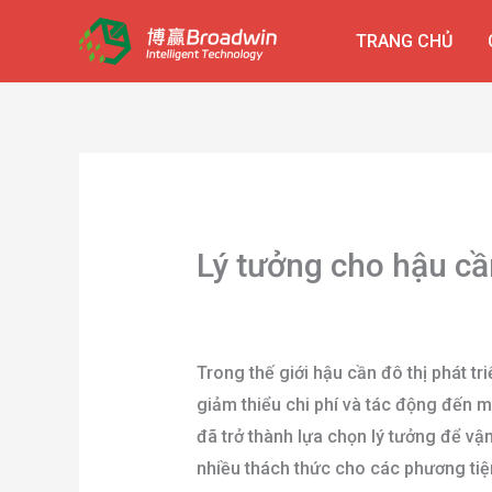
Nhảy
TRANG CHỦ
tới
nội
dung
Lý tưởng cho hậu cầ
Để lại một bình luận
/
blog
/ Bởi
ngườ
Trong thế giới hậu cần đô thị phát t
giảm thiểu chi phí và tác động đến 
đã trở thành lựa chọn lý tưởng để v
nhiều thách thức cho các phương tiệ